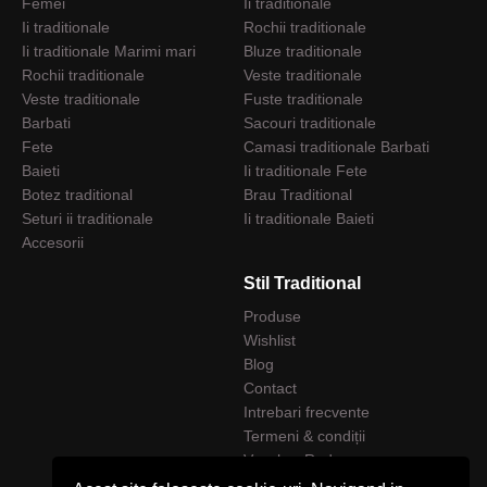
Femei
Ii traditionale
Ii traditionale
Rochii traditionale
Ii traditionale Marimi mari
Bluze traditionale
Rochii traditionale
Veste traditionale
Veste traditionale
Fuste traditionale
Barbati
Sacouri traditionale
Fete
Camasi traditionale Barbati
Baieti
Ii traditionale Fete
Botez traditional
Brau Traditional
Seturi ii traditionale
Ii traditionale Baieti
Accesorii
Stil Traditional
Produse
Wishlist
Blog
Contact
Intrebari frecvente
Termeni & condiții
Voucher Reducere