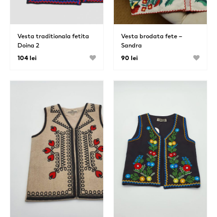
Vesta traditionala fetita
Vesta brodata fete –
Doina 2
Sandra
104 lei
90 lei