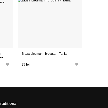
u
Bluza bleumarin brodata – Tania
asa
85 lei
Traditional