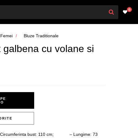
0
Femei
Bluze Traditionale
t galbena cu volane si
PE
RO
ORITE
cumferinta bust: 110 cm; – Lungime: 73