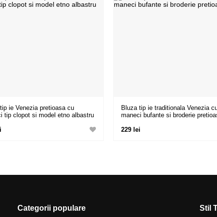
tip ie Venezia pretioasa cu
Bluza tip ie traditionala Venezia c
 tip clopot si model etno albastru
maneci bufante si broderie pretio
i
229 lei
Categorii populare
Stil 