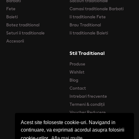
Barbati
Sacouri traditionale
Fete
Camasi traditionale Barbati
Baieti
Ii traditionale Fete
Botez traditional
Brau Traditional
Seturi ii traditionale
Ii traditionale Baieti
Accesorii
Stil Traditional
Produse
Wishlist
Blog
Contact
Intrebari frecvente
Termeni & condiții
Voucher Reducere
Acest site foloseste cookie-uri. Navigand in
continuare, va exprimati acordul asupra folosirii
cookie-urilor.
Afla mai multe