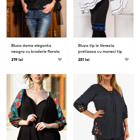
Bluza dama eleganta
Bluza tip ie Venezia
neagra cu broderie florala
pretioasa cu maneci tip
clopot si model etno
219 lei
251 lei
albastru