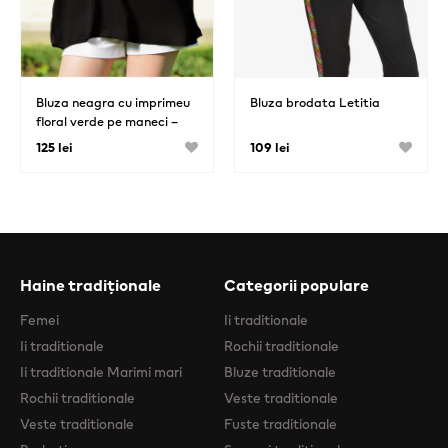
Bluza neagra cu imprimeu
Bluza brodata Letitia
floral verde pe maneci –
Florentina 03
125 lei
109 lei
Haine tradiționale
Categorii populare
Femei
Ii traditionale
Ii traditionale
Rochii traditionale
Ii traditionale Marimi mari
Bluze traditionale
Rochii traditionale
Veste traditionale
Veste traditionale
Fuste traditionale