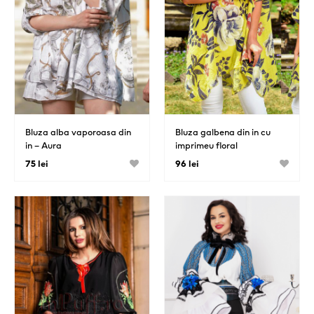
Bluza alba vaporoasa din
Bluza galbena din in cu
in – Aura
imprimeu floral
75 lei
96 lei