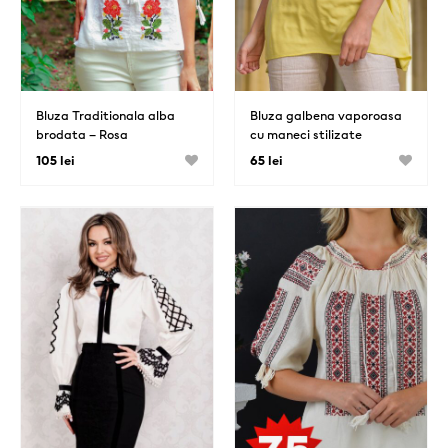
Bluza Traditionala alba
Bluza galbena vaporoasa
brodata – Rosa
cu maneci stilizate
105 lei
65 lei