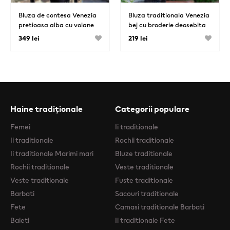
Bluza de contesa Venezia
Bluza traditionala Venezia
pretioasa alba cu volane
bej cu broderie deosebita
din organza si dantela
349 lei
219 lei
Haine tradiționale
Categorii populare
Femei
Ii traditionale
Ii traditionale
Rochii traditionale
Ii traditionale Marimi mari
Bluze traditionale
Rochii traditionale
Veste traditionale
Veste traditionale
Fuste traditionale
Barbati
Sacouri traditionale
Fete
Camasi traditionale Barbati
Baieti
Ii traditionale Fete