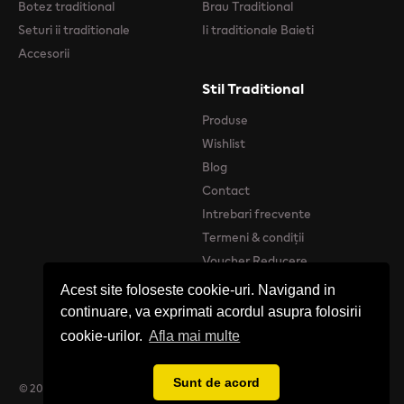
Botez traditional
Brau Traditional
Seturi ii traditionale
Ii traditionale Baieti
Accesorii
Stil Traditional
Produse
Wishlist
Blog
Contact
Intrebari frecvente
Termeni & condiții
Voucher Reducere
Acest site foloseste cookie-uri. Navigand in
continuare, va exprimati acordul asupra folosirii
cookie-urilor.
Afla mai multe
Sunt de acord
© 2026 Stil Tradițional - Catalog online de produse Tradiționale Românești