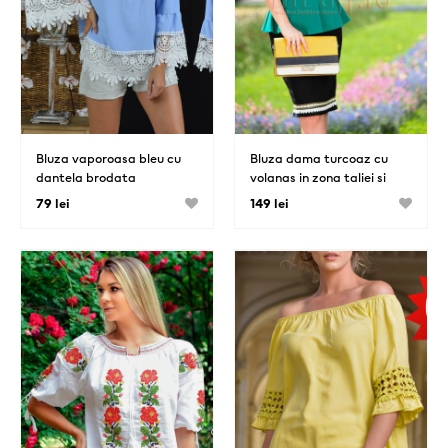
Bluza vaporoasa bleu cu
Bluza dama turcoaz cu
dantela brodata
volanas in zona taliei si
maneci scurte bufante din
79 lei
149 lei
din tul negru