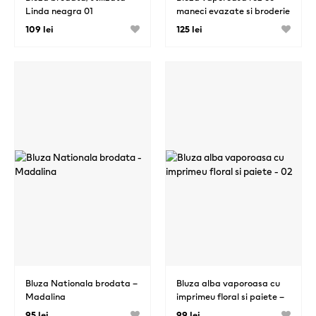
Linda neagra 01
maneci evazate si broderie
stilizata – 02
109 lei
125 lei
Bluza Nationala brodata –
Bluza alba vaporoasa cu
Madalina
imprimeu floral si paiete –
02
95 lei
99 lei