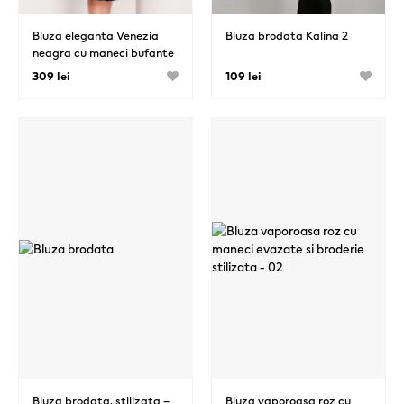
Bluza eleganta Venezia
Bluza brodata Kalina 2
neagra cu maneci bufante
brodate si guler din
309 lei
109 lei
dantela
Bluza brodata, stilizata –
Bluza vaporoasa roz cu