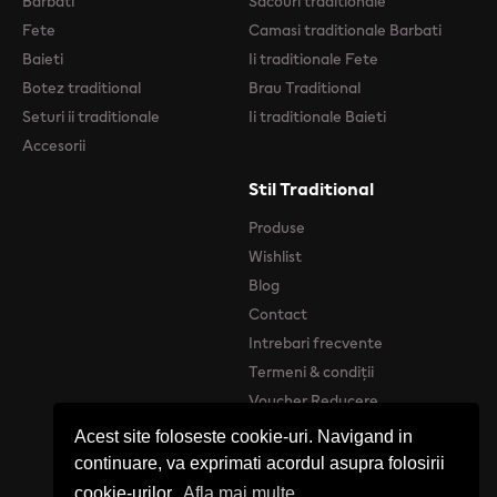
Barbati
Sacouri traditionale
Fete
Camasi traditionale Barbati
Baieti
Ii traditionale Fete
Botez traditional
Brau Traditional
Seturi ii traditionale
Ii traditionale Baieti
Accesorii
Stil Traditional
Produse
Wishlist
Blog
Contact
Intrebari frecvente
Termeni & condiții
Voucher Reducere
Acest site foloseste cookie-uri. Navigand in
continuare, va exprimati acordul asupra folosirii
cookie-urilor.
Afla mai multe