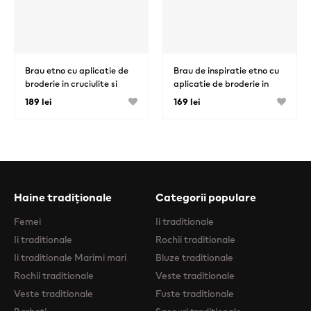
Brau etno cu aplicatie de
Brau de inspiratie etno cu
broderie in cruciulite si
aplicatie de broderie in
franjuri din matase
cruciulite
189 lei
169 lei
Haine tradiționale
Categorii populare
Femei
Ii traditionale
Ii traditionale
Rochii traditionale
Ii traditionale Marimi mari
Bluze traditionale
Rochii traditionale
Veste traditionale
Veste traditionale
Fuste traditionale