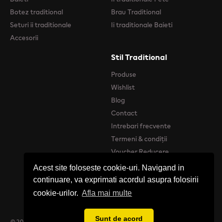
Botez traditional
Brau Traditional
Seturi ii traditionale
Ii traditionale Baieti
Accesorii
Stil Traditional
Produse
Wishlist
Blog
Contact
Intrebari frecvente
Termeni & condiții
Voucher Reducere
Acest site foloseste cookie-uri. Navigand in
continuare, va exprimati acordul asupra folosirii
cookie-urilor.
Afla mai multe
Sunt de acord
© 2026 Stil Tradițional - Catalog online de produse Tradiționale Românești