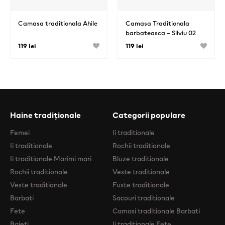
Camasa traditionala Ahile
Camasa Traditionala
barbateasca – Silviu 02
119 lei
119 lei
Haine tradiționale
Categorii populare
Femei
Ii traditionale
Ii traditionale
Rochii traditionale
Ii traditionale Marimi mari
Bluze traditionale
Rochii traditionale
Veste traditionale
Veste traditionale
Fuste traditionale
Barbati
Sacouri traditionale
Fete
Camasi traditionale Barbati
Baieti
Ii traditionale Fete