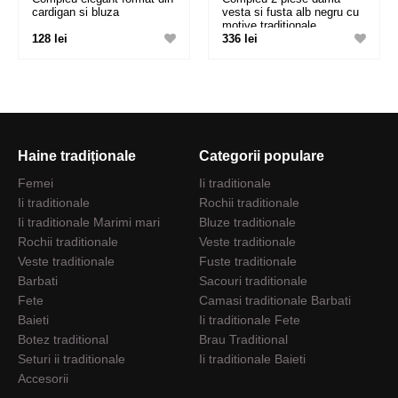
cardigan si bluza
vesta si fusta alb negru cu
motive traditionale
128 lei
336 lei
Haine tradiționale
Categorii populare
Femei
Ii traditionale
Ii traditionale
Rochii traditionale
Ii traditionale Marimi mari
Bluze traditionale
Rochii traditionale
Veste traditionale
Veste traditionale
Fuste traditionale
Barbati
Sacouri traditionale
Fete
Camasi traditionale Barbati
Baieti
Ii traditionale Fete
Botez traditional
Brau Traditional
Seturi ii traditionale
Ii traditionale Baieti
Accesorii