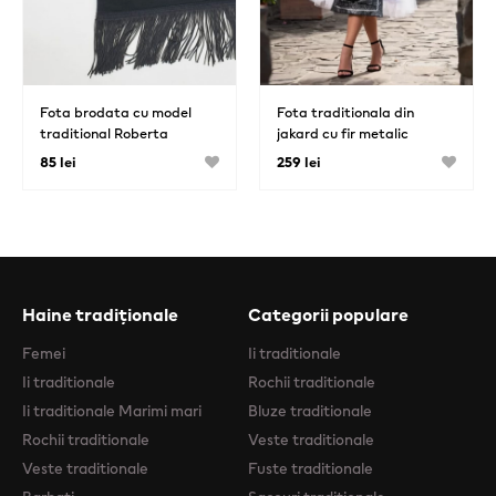
Fota brodata cu model
Fota traditionala din
traditional Roberta
jakard cu fir metalic
85 lei
259 lei
Haine tradiționale
Categorii populare
Femei
Ii traditionale
Ii traditionale
Rochii traditionale
Ii traditionale Marimi mari
Bluze traditionale
Rochii traditionale
Veste traditionale
Veste traditionale
Fuste traditionale