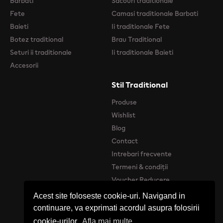
Barbati
Sacouri traditionale
Fete
Camasi traditionale Barbati
Baieti
Ii traditionale Fete
Botez traditional
Brau Traditional
Seturi ii traditionale
Ii traditionale Baieti
Accesorii
Stil Traditional
Produse
Wishlist
Blog
Contact
Intrebari frecvente
Termeni & condiții
Voucher Reducere
Acest site foloseste cookie-uri. Navigand in
continuare, va exprimati acordul asupra folosirii
cookie-urilor.
Afla mai multe