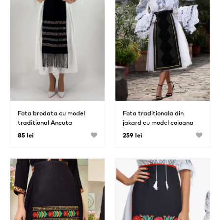
Fota brodata cu model
Fota traditionala din
traditional Ancuta
jakard cu model coloana
infinitului
85 lei
259 lei