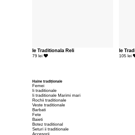
Ie Traditionala Reli
Ie Trad
79 lei
105 lei
Haine tradiționale
Femei
Ii traditionale
Ii traditionale Marimi mari
Rochii traditionale
Veste traditionale
Barbati
Fete
Baieti
Botez traditional
Seturi ii traditionale
Accesorii