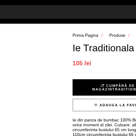
Prima Pagina
Produse
Ie Traditionala
105 lei
CUMPĂRĂ DE 
MAGAZINTRADITIO
ADAUGA LA FAV
Ie din panza de bumbac 100% Brod
orice moment al zilei. Culoare: a
circumferinta bustului 65 cm lun
110cm circumferinta bustului 66