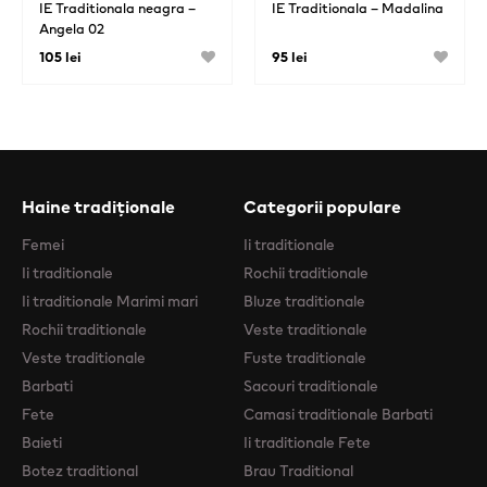
IE Traditionala neagra –
IE Traditionala – Madalina
Angela 02
105 lei
95 lei
Haine tradiționale
Categorii populare
Femei
Ii traditionale
Ii traditionale
Rochii traditionale
Ii traditionale Marimi mari
Bluze traditionale
Rochii traditionale
Veste traditionale
Veste traditionale
Fuste traditionale
Barbati
Sacouri traditionale
Fete
Camasi traditionale Barbati
Baieti
Ii traditionale Fete
Botez traditional
Brau Traditional