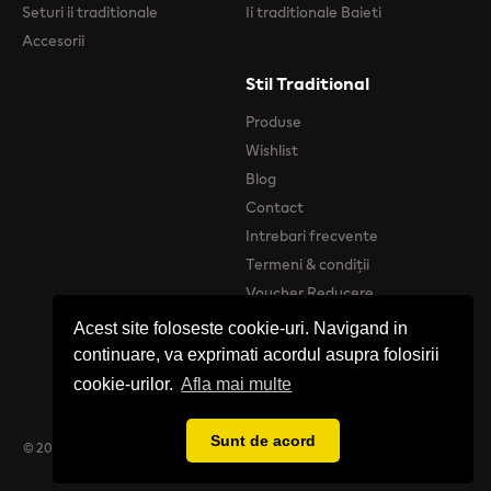
Seturi ii traditionale
Ii traditionale Baieti
Accesorii
Stil Traditional
Produse
Wishlist
Blog
Contact
Intrebari frecvente
Termeni & condiții
Voucher Reducere
Acest site foloseste cookie-uri. Navigand in
continuare, va exprimati acordul asupra folosirii
cookie-urilor.
Afla mai multe
Sunt de acord
© 2026 Stil Tradițional - Catalog online de produse Tradiționale Românești