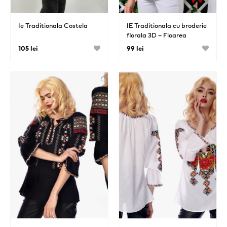
Ie Traditionala Costela
IE Traditionala cu broderie
florala 3D – Floarea
Soarelui
105 lei
99 lei