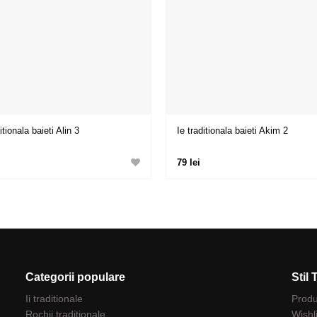
itionala baieti Alin 3
Ie traditionala baieti Akim 2
79 lei
Categorii populare
Stil 
Ii traditionale
Prod
Rochii traditionale
Wishl