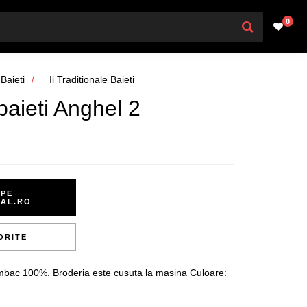
0
Baieti
Ii Traditionale Baieti
 baieti Anghel 2
PE
NAL.RO
ORITE
 bumbac 100%. Broderia este cusuta la masina Culoare: