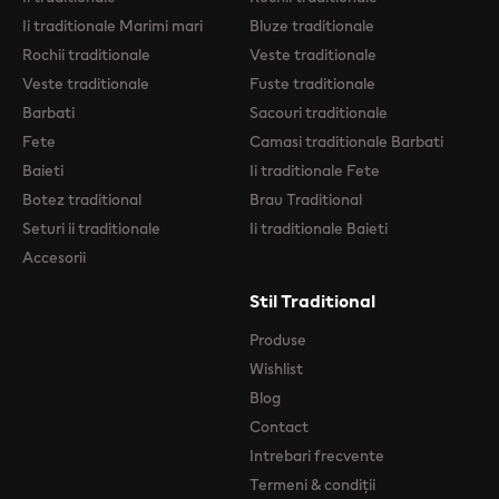
Ii traditionale Marimi mari
Bluze traditionale
Rochii traditionale
Veste traditionale
Veste traditionale
Fuste traditionale
Barbati
Sacouri traditionale
Fete
Camasi traditionale Barbati
Baieti
Ii traditionale Fete
Botez traditional
Brau Traditional
Seturi ii traditionale
Ii traditionale Baieti
Accesorii
Stil Traditional
Produse
Wishlist
Blog
Contact
Intrebari frecvente
Termeni & condiții