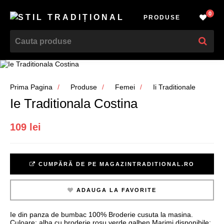
0
PRODUSE
Prima Pagina
Produse
Femei
Ii Traditionale
Ie Traditionala Costina
109 lei
CUMPĂRĂ DE PE MAGAZINTRADITIONAL.RO
ADAUGA LA FAVORITE
Ie din panza de bumbac 100% Broderie cusuta la masina.
Culoare: alba cu broderie rosu verde galben Marimi disponibile: