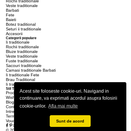
Rochii traditionale
Veste traditionale
Barbati
Fete
Baieti
Botez traditional
Seturi ii traditionale
Accesorii
Categorii populare
Ii traditionale
Rochii traditionale
Bluze traditionale
Veste traditionale
Fuste traditionale
Sacouri traditionale
Camasi traditionale Barbati
Ii traditionale Fete
Brau Traditional
Ii traditionale Baieti
Stil Traditional
Acest site foloseste cookie-uri. Navigand in
Produse
Wishlist
continuare, va exprimati acordul asupra folosirii
Blog
cookie-urilor.
Afla mai multe
Contact
Intrebari frecvente
Termeni & condiții
Voucher Reducere
Sunt de acord
© 2026 Stil Tradițional - Catalog online de produse Tradiționale