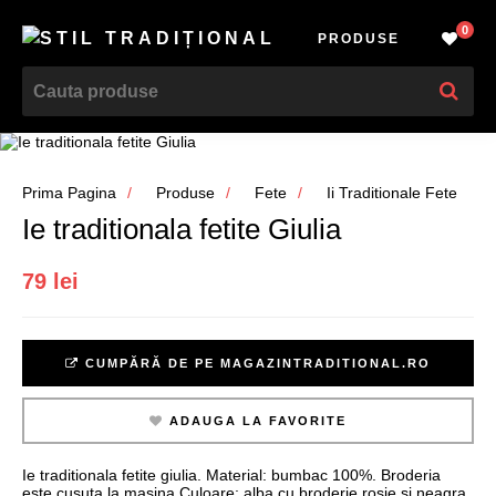
0
PRODUSE
Prima Pagina
Produse
Fete
Ii Traditionale Fete
Ie traditionala fetite Giulia
79 lei
CUMPĂRĂ DE PE MAGAZINTRADITIONAL.RO
ADAUGA LA FAVORITE
Ie traditionala fetite giulia. Material: bumbac 100%. Broderia
este cusuta la masina Culoare: alba cu broderie rosie si neagra.