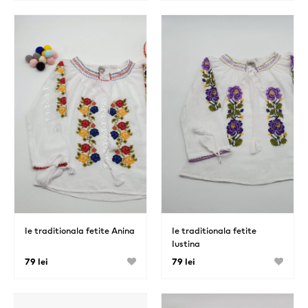
Ie traditionala fetite Anina
Ie traditionala fetite
Iustina
79 lei
79 lei