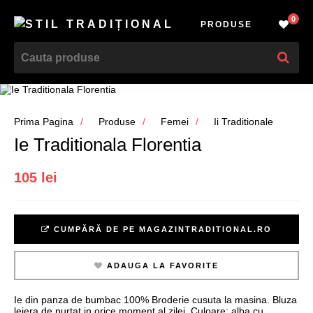
0
PRODUSE
Prima Pagina
Produse
Femei
Ii Traditionale
Ie Traditionala Florentia
105 lei
CUMPĂRĂ DE PE MAGAZINTRADITIONAL.RO
ADAUGA LA FAVORITE
Ie din panza de bumbac 100% Broderie cusuta la masina. Bluza
lejera de purtat in orice moment al zilei. Culoare: alba cu