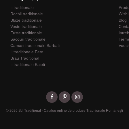
Ii traditionale
Prod
Rochii traditionale
Wishl
Bluze traditionale
Blog
Veste traditionale
Conta
Fuste traditionale
Intre
Sacouri traditionale
Terme
Camasi traditionale Barbati
Vouc
Ii traditionale Fete
Brau Traditional
Ii traditionale Baieti
© 2026 Stil Tradițional - Catalog online de produse Tradiționale Românești