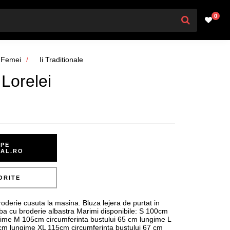
0
Femei
Ii Traditionale
 Lorelei
PE
NAL.RO
ORITE
erie cusuta la masina. Bluza lejera de purtat in
lba cu broderie albastra Marimi disponibile: S 100cm
gime M 105cm circumferinta bustului 65 cm lungime L
 cm lungime XL 115cm circumferinta bustului 67 cm