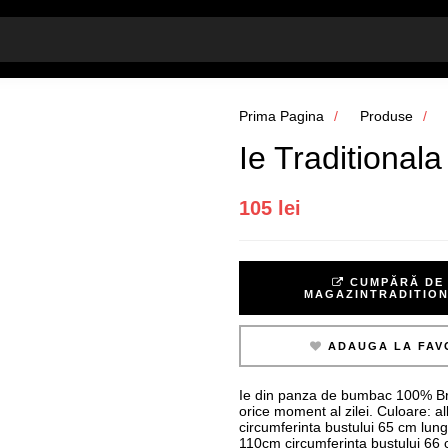
Prima Pagina
Produse
Ie Traditionala
105 lei
CUMPĂRĂ DE 
MAGAZINTRADITIO
ADAUGA LA FAV
Ie din panza de bumbac 100% Brod
orice moment al zilei. Culoare: a
circumferinta bustului 65 cm lun
110cm circumferinta bustului 66