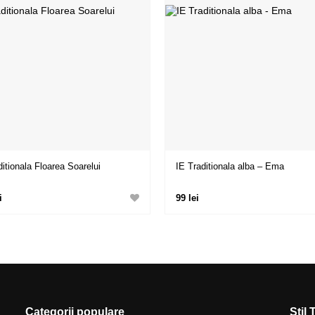
ditionala Floarea Soarelui
IE Traditionala alba – Ema
i
99 lei
Categorii populare
Stil 