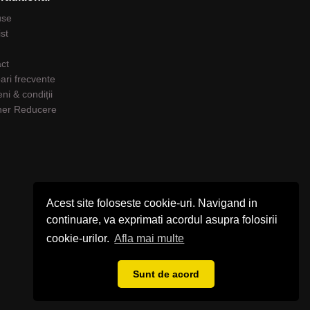
use
ist
ct
bari frecvente
ni & condiții
her Reducere
Acest site foloseste cookie-uri. Navigand in
continuare, va exprimati acordul asupra folosirii
cookie-urilor.
Afla mai multe
Sunt de acord