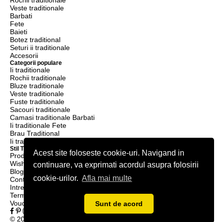
Rochii traditionale
Veste traditionale
Barbati
Fete
Baieti
Botez traditional
Seturi ii traditionale
Accesorii
Categorii populare
Ii traditionale
Rochii traditionale
Bluze traditionale
Veste traditionale
Fuste traditionale
Sacouri traditionale
Camasi traditionale Barbati
Ii traditionale Fete
Brau Traditional
Ii traditionale Baieti
Stil Traditional
Acest site foloseste cookie-uri. Navigand in
Produse
Wishlist
continuare, va exprimati acordul asupra folosirii
Blog
cookie-urilor.
Afla mai multe
Contact
Intrebari frecvente
Termeni & condiții
Voucher Reducere
Sunt de acord
© 2026 Stil Tradițional - Catalog online de produse Tradiționale