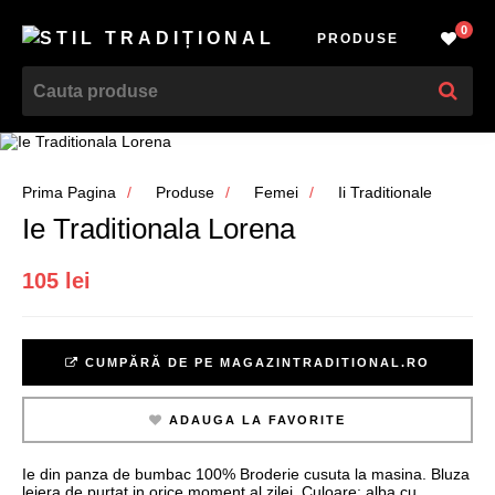
0
PRODUSE
Prima Pagina
Produse
Femei
Ii Traditionale
Ie Traditionala Lorena
105 lei
CUMPĂRĂ DE PE MAGAZINTRADITIONAL.RO
ADAUGA LA FAVORITE
Ie din panza de bumbac 100% Broderie cusuta la masina. Bluza
lejera de purtat in orice moment al zilei. Culoare: alba cu