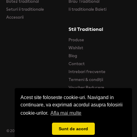
Botez traditional
Brau Traditional
Seturi ii traditionale
Ii traditionale Baieti
Accesorii
Stil Traditional
Produse
Wishlist
Blog
Contact
Intrebari frecvente
Termeni & condiții
Voucher Reducere
Acest site foloseste cookie-uri. Navigand in
continuare, va exprimati acordul asupra folosirii
cookie-urilor.
Afla mai multe
Sunt de acord
© 2026 Stil Tradițional - Catalog online de produse Tradiționale Românești