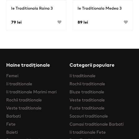
Ie Traditionala Raina 3
Ie Traditionala Medea 3
79 lei
89 lei
Haine tradiționale
Categorii populare
Femei
Ii traditionale
Ii traditionale
Rochii traditionale
Ii traditionale Marimi mari
Bluze traditionale
Rochii traditionale
Veste traditionale
Veste traditionale
Fuste traditionale
Barbati
Sacouri traditionale
Fete
Camasi traditionale Barbati
Baieti
Ii traditionale Fete