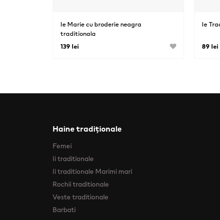
Ie Marie cu broderie neagra
Ie Tra
traditionala
139 lei
89 lei
Haine tradiționale
Femei
Ii traditionale
Ii traditionale Marimi mari
Rochii traditionale
Veste traditionale
Barbati