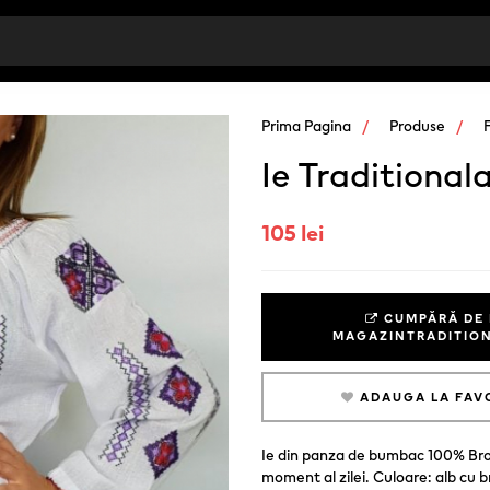
Prima Pagina
Produse
Ie Traditional
105 lei
CUMPĂRĂ DE 
MAGAZINTRADITIO
ADAUGA LA FAV
Ie din panza de bumbac 100% Brode
moment al zilei. Culoare: alb cu 