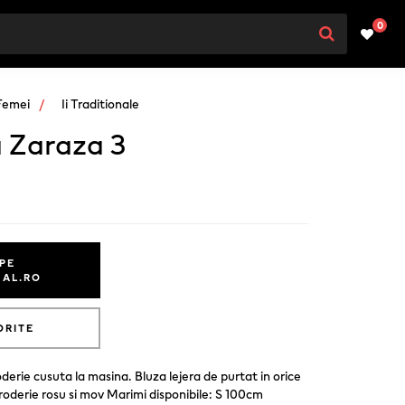
0
Femei
Ii Traditionale
a Zaraza 3
PE
NAL.RO
ORITE
rie cusuta la masina. Bluza lejera de purtat in orice
broderie rosu si mov Marimi disponibile: S 100cm