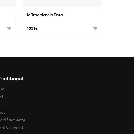
Ie Traditionala Dora
105 lei
Traditional
use
ist
act
bari frecvente
ni & condiții