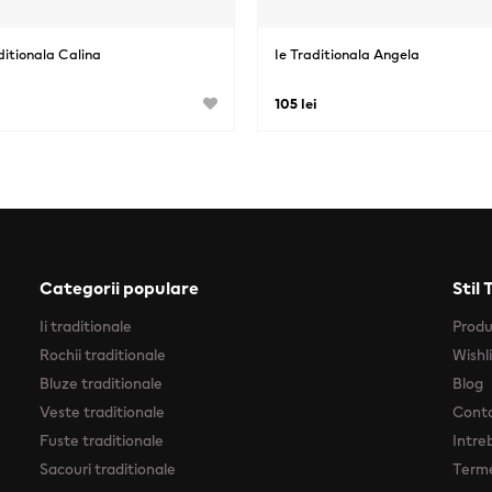
ditionala Calina
Ie Traditionala Angela
105 lei
Categorii populare
Stil 
Ii traditionale
Prod
Rochii traditionale
Wishl
Bluze traditionale
Blog
Veste traditionale
Cont
Fuste traditionale
Intre
Sacouri traditionale
Terme