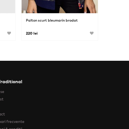
Palton scurt bleumarin brodat
220 lei
Traditional
use
ist
act
bari frecvente