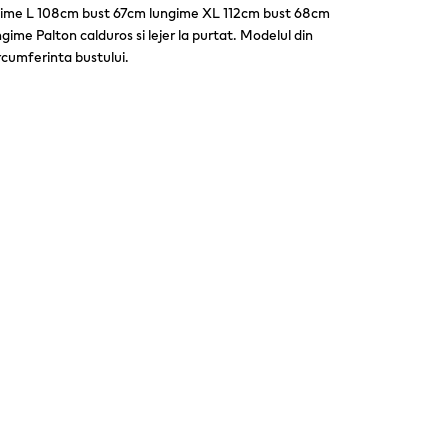
ime L 108cm bust 67cm lungime XL 112cm bust 68cm
me Palton calduros si lejer la purtat. Modelul din
cumferinta bustului.