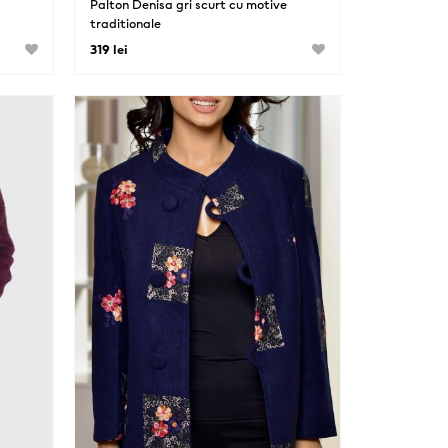
Palton Denisa gri scurt cu motive
traditionale
319 lei