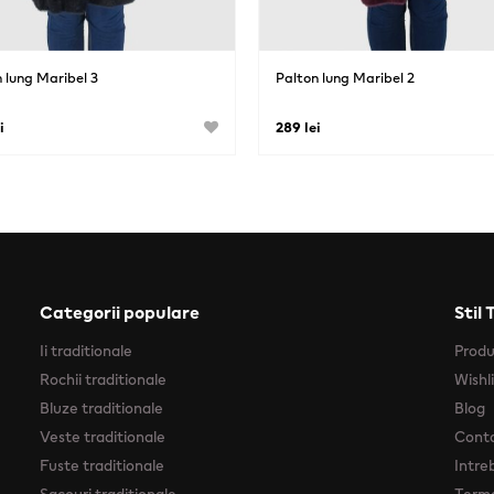
 lung Maribel 3
Palton lung Maribel 2
i
289 lei
Categorii populare
Stil 
Ii traditionale
Prod
Rochii traditionale
Wishl
Bluze traditionale
Blog
Veste traditionale
Cont
Fuste traditionale
Intre