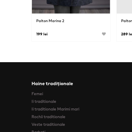
Palton Marina 2
Palton
199 lei
289 le
Haine tradiționale
Femei
Ii traditionale
Ii traditionale Marimi mari
Rochii traditionale
Veste traditionale