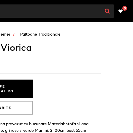
0
Femei
Paltoane Traditionale
 Viorica
PE
NAL.RO
ORITE
na prevazut cu buzunare Material: stofa si lana.
e: gri rosu si verde Marimi: S 100cm bust 65cm