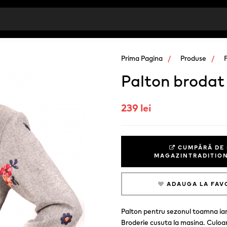
Prima Pagina
Produse
Palton brodat
239 lei
CUMPĂRĂ DE 
MAGAZINTRADITIO
ADAUGA LA FAV
Palton pentru sezonul toamna iar
Broderie cusuta la masina. Culoar