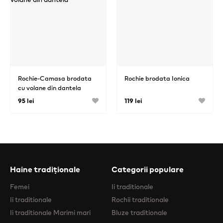
Rochie-Camasa brodata
Rochie brodata Ionica
cu volane din dantela
95 lei
119 lei
Haine tradiționale
Categorii populare
Femei
Ii traditionale
Ii traditionale
Rochii traditionale
Ii traditionale Marimi mari
Bluze traditionale