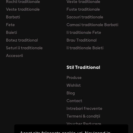
Rochii traditionale
Veste traditionale
Veste traditionale
Fuste traditionale
Barbati
Sacouri traditionale
Fete
Camasi traditionale Barbati
Baieti
Ii traditionale Fete
Botez traditional
Brau Traditional
Seturi ii traditionale
Ii traditionale Baieti
Accesorii
Stil Traditional
Produse
Wishlist
Blog
Contact
Intrebari frecvente
Termeni & condiții
Voucher Reducere