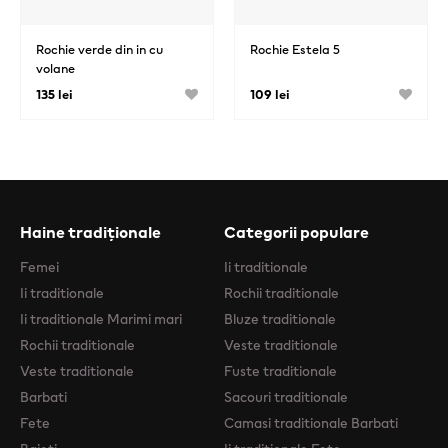
Rochie verde din in cu
Rochie Estela 5
volane
135 lei
109 lei
Haine tradiționale
Categorii populare
Femei
Ii traditionale
Ii traditionale
Rochii traditionale
Ii traditionale Marimi mari
Bluze traditionale
Rochii traditionale
Veste traditionale
Veste traditionale
Fuste traditionale
Barbati
Sacouri traditionale
Fete
Camasi traditionale Barbati