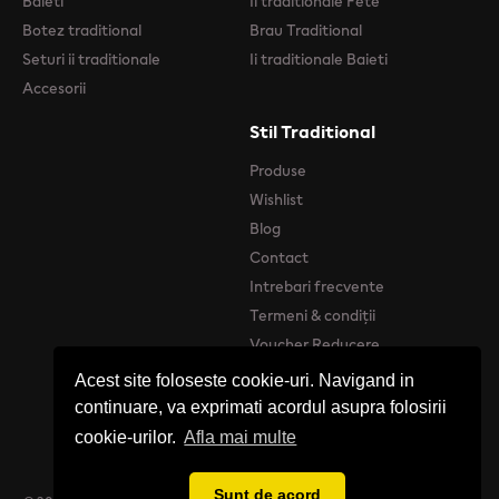
Baieti
Ii traditionale Fete
Botez traditional
Brau Traditional
Seturi ii traditionale
Ii traditionale Baieti
Accesorii
Stil Traditional
Produse
Wishlist
Blog
Contact
Intrebari frecvente
Termeni & condiții
Voucher Reducere
Acest site foloseste cookie-uri. Navigand in
continuare, va exprimati acordul asupra folosirii
cookie-urilor.
Afla mai multe
Sunt de acord