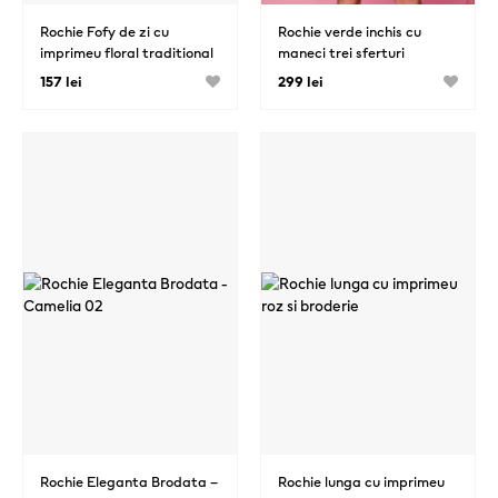
Rochie Fofy de zi cu
Rochie verde inchis cu
imprimeu floral traditional
maneci trei sferturi
decolteu in V si maneca
brodata traditional
157 lei
299 lei
lunga
Rochie Eleganta Brodata –
Rochie lunga cu imprimeu