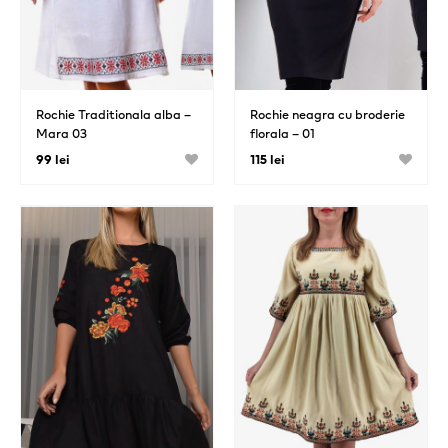
Rochie Traditionala alba –
Rochie neagra cu broderie
Mara 03
florala – 01
99 lei
115 lei