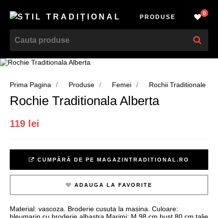
0
PRODUSE
Prima Pagina
Produse
Femei
Rochii Traditionale
Rochie Traditionala Alberta
119 lei
CUMPĂRĂ DE PE MAGAZINTRADITIONAL.RO
ADAUGA LA FAVORITE
Material: vascoza. Broderie cusuta la masina. Culoare:
bleumarin cu broderie albastra Marimi: M 98 cm bust 80 cm talie