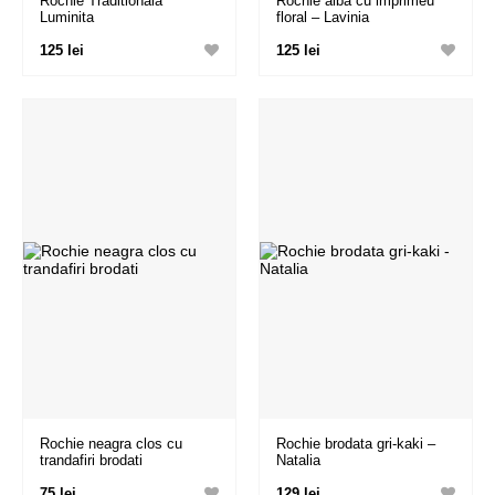
Rochie Traditionala
Rochie alba cu imprimeu
Luminita
floral – Lavinia
125 lei
125 lei
Rochie neagra clos cu
Rochie brodata gri-kaki –
trandafiri brodati
Natalia
75 lei
129 lei