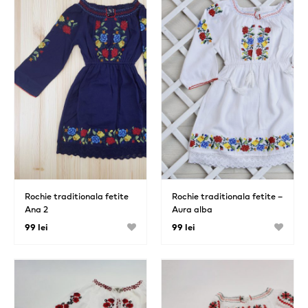
Rochie traditionala fetite
Rochie traditionala fetite –
Ana 2
Aura alba
99 lei
99 lei