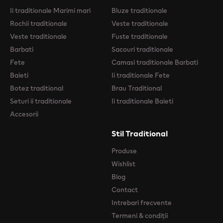
Ii traditionale Marimi mari
Bluze traditionale
Rochii traditionale
Veste traditionale
Veste traditionale
Fuste traditionale
Barbati
Sacouri traditionale
Fete
Camasi traditionale Barbati
Baieti
Ii traditionale Fete
Botez traditional
Brau Traditional
Seturi ii traditionale
Ii traditionale Baieti
Accesorii
Stil Traditional
Produse
Wishlist
Blog
Contact
Intrebari frecvente
Termeni & condiții