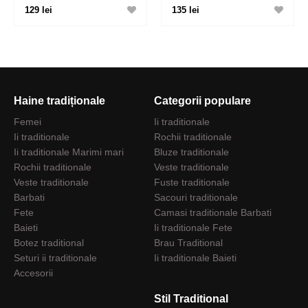
129 lei
135 lei
Haine tradiționale
Categorii populare
Femei
Ii traditionale
Ii traditionale
Rochii traditionale
Ii traditionale Marimi mari
Bluze traditionale
Rochii traditionale
Veste traditionale
Veste traditionale
Fuste traditionale
Barbati
Sacouri traditionale
Fete
Camasi traditionale Barbati
Baieti
Ii traditionale Fete
Botez traditional
Brau Traditional
Seturi ii traditionale
Ii traditionale Baieti
Accesorii
Stil Traditional