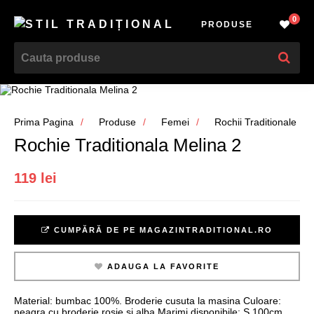
0
PRODUSE
Prima Pagina
Produse
Femei
Rochii Traditionale
Rochie Traditionala Melina 2
119 lei
CUMPĂRĂ DE PE MAGAZINTRADITIONAL.RO
ADAUGA LA FAVORITE
Material: bumbac 100%. Broderie cusuta la masina Culoare:
neagra cu broderie rosie si alba Marimi disponibile: S 100cm