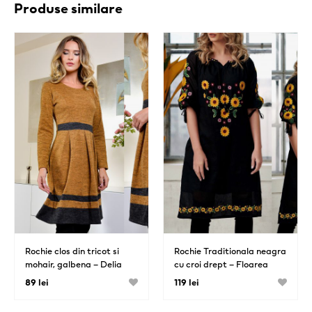
Produse similare
Rochie clos din tricot si
Rochie Traditionala neagra
mohair, galbena – Delia
cu croi drept – Floarea
Soarelui
89 lei
119 lei