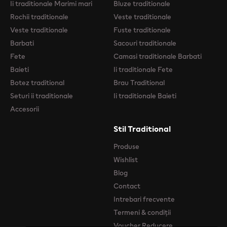
Ii traditionale Marimi mari
Bluze traditionale
Rochii traditionale
Veste traditionale
Veste traditionale
Fuste traditionale
Barbati
Sacouri traditionale
Fete
Camasi traditionale Barbati
Baieti
Ii traditionale Fete
Botez traditional
Brau Traditional
Seturi ii traditionale
Ii traditionale Baieti
Accesorii
Stil Traditional
Produse
Wishlist
Blog
Contact
Intrebari frecvente
Termeni & condiții
Voucher Reducere