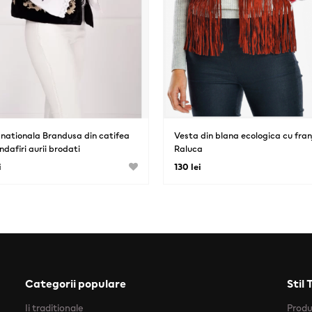
nationala Brandusa din catifea
Vesta din blana ecologica cu franj
ndafiri aurii brodati
Raluca
i
130 lei
Categorii populare
Stil 
Ii traditionale
Prod