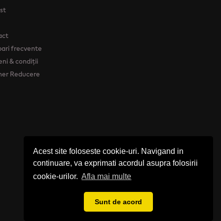
ist
act
bari frecvente
ni & condiții
her Reducere
Acest site foloseste cookie-uri. Navigand in
continuare, va exprimati acordul asupra folosirii
cookie-urilor.
Afla mai multe
Sunt de acord