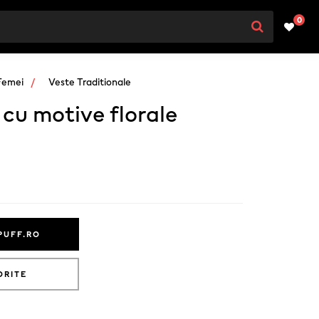
0
Femei
Veste Traditionale
cu motive florale
PUFF.RO
ORITE