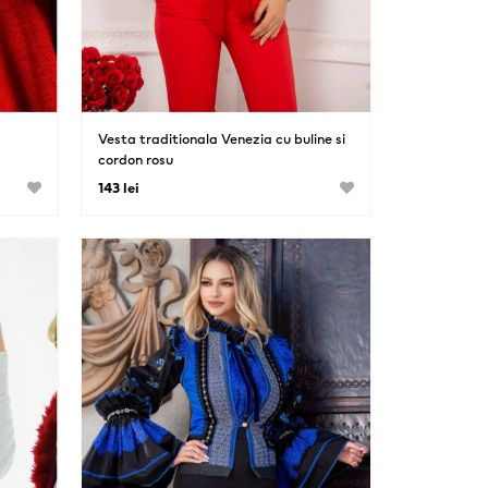
Vesta traditionala Venezia cu buline si
cordon rosu
143 lei