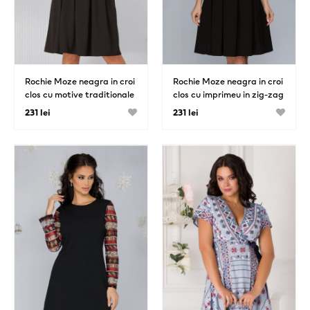
Rochie Moze neagra in croi
Rochie Moze neagra in croi
clos cu motive traditionale
clos cu imprimeu in zig-zag
la bust si la maneci
231 lei
231 lei