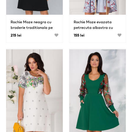
Rochie Moze neagra cu
Rochie Moze evazata
broderie traditionala pe
petrecuta albastra cu
maneci
motive traditionale
215 lei
155 lei