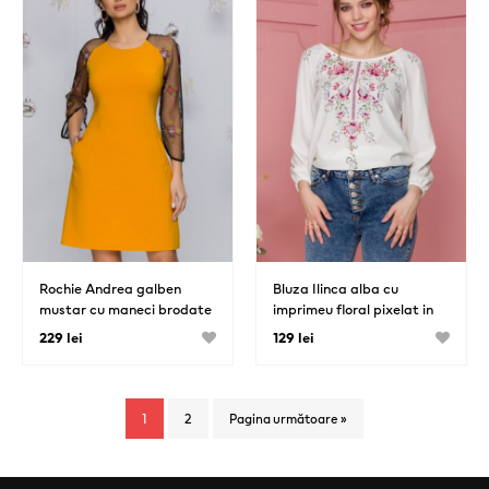
Rochie Andrea galben
Bluza Ilinca alba cu
mustar cu maneci brodate
imprimeu floral pixelat in
traditional
nuante de roz
229 lei
129 lei
1
2
Pagina următoare »