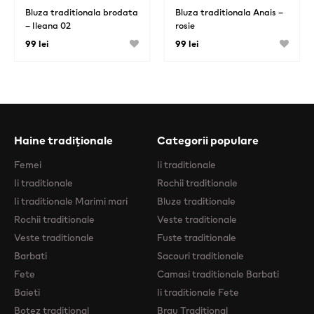
Bluza traditionala brodata
Bluza traditionala Anais –
– Ileana 02
rosie
99 lei
99 lei
Haine tradiționale
Categorii populare
Femei
Ii traditionale
Ii traditionale
Rochii traditionale
Ii traditionale Marimi mari
Bluze traditionale
Rochii traditionale
Veste traditionale
Veste traditionale
Fuste traditionale
Barbati
Sacouri traditionale
Fete
Camasi traditionale Barbati
Baieti
Ii traditionale Fete
Botez traditional
Brau Traditional