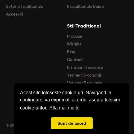
Seturi ii traditionale
Ii traditionale Baieti
Accesorii
Stil Traditional
Produse
Wishlist
Blog
Contact
Intrebari frecvente
Termeni & condiții
Voucher Reducere
Acest site foloseste cookie-uri. Navigand in
continuare, va exprimati acordul asupra folosirii
cookie-urilor.
Afla mai multe
Sunt de acord
© 2026 Stil Tradițional - Catalog online de produse Tradiționale Românești