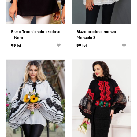
Bluza Traditionala brodata
Bluza brodata manual
– Nora
Manuela 3
99 lei
99 lei