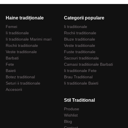
Haine tradiționale
Categorii populare
Femei
Ii traditionale
Ii traditionale
Rochii traditionale
Ii traditionale Marimi mari
Bluze traditionale
Rochii traditionale
Veste traditionale
Veste traditionale
Fuste traditionale
Barbati
Sacouri traditionale
Fete
Camasi traditionale Barbati
Baieti
Ii traditionale Fete
Botez traditional
Brau Traditional
Seturi ii traditionale
Ii traditionale Baieti
Accesorii
Stil Traditional
Produse
Wishlist
Blog
Contact