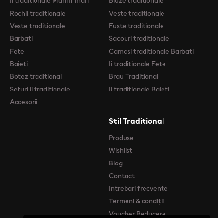
Ii traditionale Marimi mari
Bluze traditionale
Rochii traditionale
Veste traditionale
Veste traditionale
Fuste traditionale
Barbati
Sacouri traditionale
Fete
Camasi traditionale Barbati
Baieti
Ii traditionale Fete
Botez traditional
Brau Traditional
Seturi ii traditionale
Ii traditionale Baieti
Accesorii
Stil Traditional
Produse
Wishlist
Blog
Contact
Intrebari frecvente
Termeni & condiții
Voucher Reducere