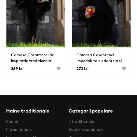
Camasa Cosanzenei de
Camasa Cosanzenei
inspiratie traditionala
impodobita cu dantela si
moldoveneasca
trandafiri rosii
389 lei
272 lei
Haine tradiționale
Categorii populare
Femei
Ii traditionale
Ii traditionale
Rochii traditionale