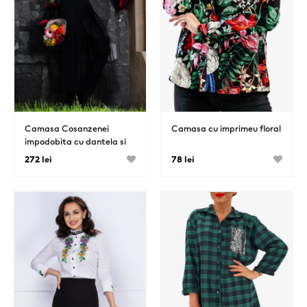
Camasa Cosanzenei
Camasa cu imprimeu floral
impodobita cu dantela si
trandafiri rosii
272 lei
78 lei