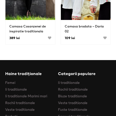
Camasa Cosanzenei de
Camasa brodata – Daria
inspiratie traditionala
02
moldoveneasca
389 lei
109 lei
Haine tradiționale
Categorii populare
Femei
Ii traditionale
Ii traditionale
Rochii traditionale
Ii traditionale Marimi mari
Bluze traditionale
Rochii traditionale
Veste traditionale
Veste traditionale
Fuste traditionale