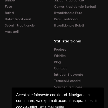
Barbati
Sacouri traditionale
Fete
Camasi traditionale Barbati
Baieti
Ii traditionale Fete
Botez traditional
Brau Traditional
Seturi ii traditionale
Ii traditionale Baieti
Accesorii
Stil Traditional
Produse
Wishlist
Blog
Contact
Intrebari frecvente
Termeni & condiții
Voucher Reducere
Acest site foloseste cookie-uri. Navigand in
continuare, va exprimati acordul asupra folosirii
cookie-urilor.
Afla mai multe