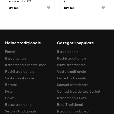
rosie – Irina 02
2
89 lei
109 lei
Haine tradiționale
Categorii populare
Femei
Ii traditionale
Ii traditionale
Rochii traditionale
Ii traditionale Marimi mari
Bluze traditionale
Rochii traditionale
Veste traditionale
Veste traditionale
Fuste traditionale
Barbati
Sacouri traditionale
Fete
Camasi traditionale Barbati
Baieti
Ii traditionale Fete
Botez traditional
Brau Traditional
Seturi ii traditionale
Ii traditionale Baieti