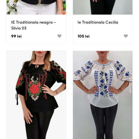
IE Traditionala neagra –
Ie Traditionala Cecilia
Silvia 03
99 lei
105 lei