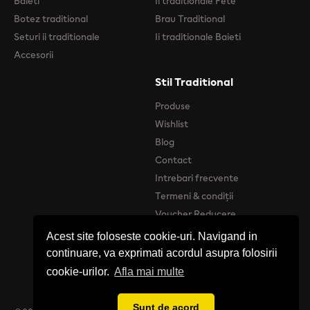
Baieti
Ii traditionale Fete
Botez traditional
Brau Traditional
Seturi ii traditionale
Ii traditionale Baieti
Accesorii
Stil Traditional
Produse
Wishlist
Blog
Contact
Intrebari frecvente
Termeni & condiții
Voucher Reducere
Acest site foloseste cookie-uri. Navigand in
continuare, va exprimati acordul asupra folosirii
cookie-urilor.
Afla mai multe
Sunt de acord