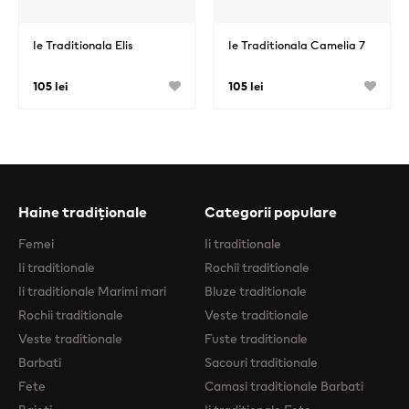
Ie Traditionala Elis
Ie Traditionala Camelia 7
105 lei
105 lei
Haine tradiționale
Categorii populare
Femei
Ii traditionale
Ii traditionale
Rochii traditionale
Ii traditionale Marimi mari
Bluze traditionale
Rochii traditionale
Veste traditionale
Veste traditionale
Fuste traditionale
Barbati
Sacouri traditionale
Fete
Camasi traditionale Barbati