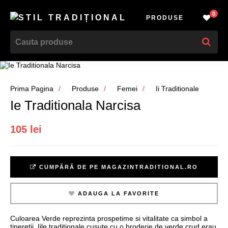
0
PRODUSE
Prima Pagina
Produse
Femei
Ii Traditionale
Ie Traditionala Narcisa
105 lei
CUMPĂRĂ DE PE MAGAZINTRADITIONAL.RO
ADAUGA LA FAVORITE
Culoarea Verde reprezinta prospetime si vitalitate ca simbol a
tineretii. Iile traditionale cusute cu o broderie de verde crud erau