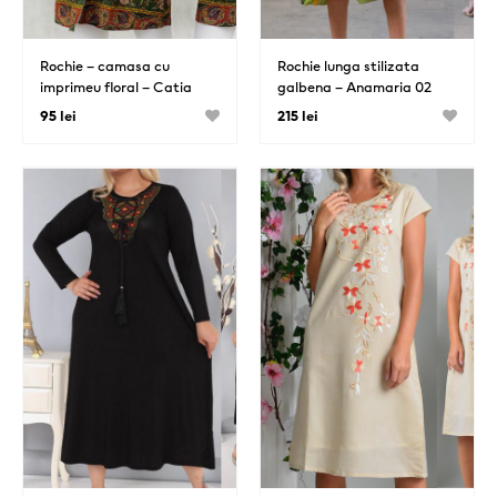
Rochie – camasa cu
Rochie lunga stilizata
imprimeu floral – Catia
galbena – Anamaria 02
verde
95 lei
215 lei